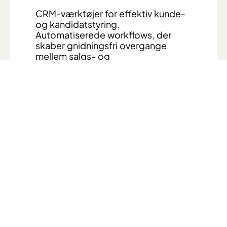
CRM-værktøjer for effektiv kunde-
og kandidatstyring.
Automatiserede workflows, der
skaber gnidningsfri overgange
mellem salgs- og
rekrutteringsprocesser.
En samlet database, der gør det
muligt at spore interaktioner og
analysere effektiviteten af både
salg og rekruttering.
4. Opdateret visuel
identitet
For at styrke Hello Sales’ brand
skabte vi en ny visuel identitet, der
matcher virksomhedens ambitioner:
Nyt logo og moderne grafisk
design.