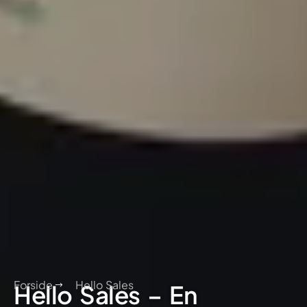
Forside
Hello Sales
Hello Sales – En