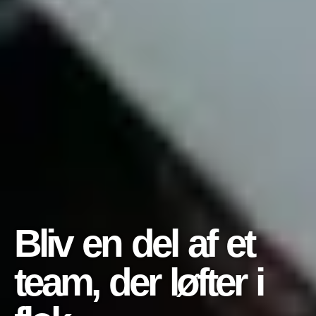
Bliv en del af et
team, der løfter i