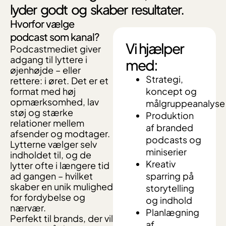
lyder godt og skaber resultater.
Hvorfor vælge
podcast som kanal?
Vi hjælper
Podcastmediet giver
adgang til lyttere i
med:
øjenhøjde – eller
Strategi,
rettere: i øret. Det er et
format med høj
koncept og
opmærksomhed, lav
målgruppeanalyse
støj og stærke
Produktion
relationer mellem
af branded
afsender og modtager.
podcasts og
Lytterne vælger selv
miniserier
indholdet til, og de
Kreativ
lytter ofte i længere tid
ad gangen – hvilket
sparring på
skaber en unik mulighed
storytelling
for fordybelse og
og indhold
nærvær.
Planlægning
Perfekt til brands, der vil
af