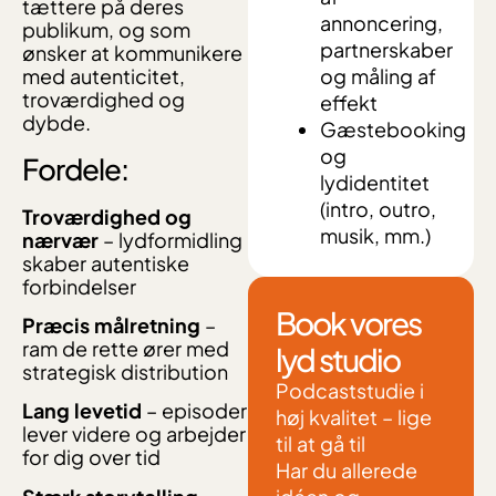
tættere på deres
annoncering,
publikum, og som
partnerskaber
ønsker at kommunikere
med autenticitet,
og måling af
troværdighed og
effekt
dybde.
Gæstebooking
og
Fordele:
lydidentitet
(intro, outro,
Troværdighed og
musik, mm.)
nærvær
– lydformidling
skaber autentiske
forbindelser
Book vores
Præcis målretning
–
ram de rette ører med
lyd studio
strategisk distribution
Podcaststudie i
Lang levetid
– episoder
høj kvalitet – lige
lever videre og arbejder
til at gå til
for dig over tid
Har du allerede