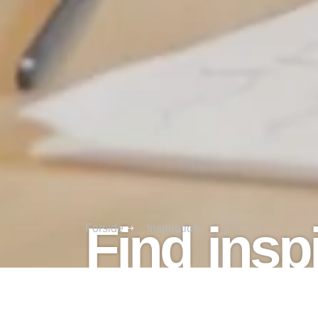
Find inspi
Forside
Inspiration
udtryk