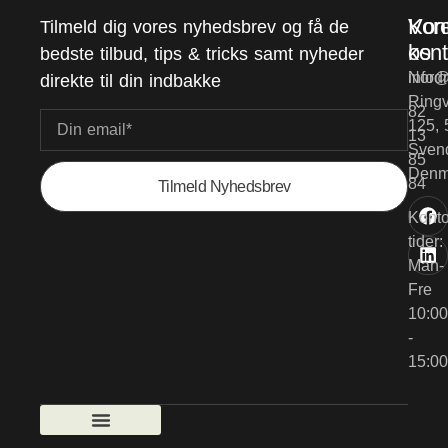
Vor
Kon
Tilmeld dig vores nyhedsbrev og få de
kont
os
bedste tilbud, tips & tricks samt nyheder
Nord
info@
direkte til din indbakke
Ringv
82
125, 
13
Sven
85
Denm
84
Tilmeld Nyhedsbrev
Konto
tider:
Man-
Fre
10:00
-
15:00