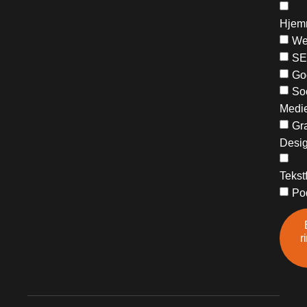
Hjem
We
S
Go
So
Medi
Gra
Desi
Tekst
Po
r