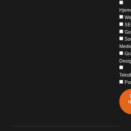
Hjem
We
S
Go
So
Medi
Gra
Desi
Tekst
Po
r