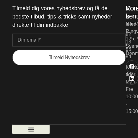
Vor
Kon
Tilmeld dig vores nyhedsbrev og få de
kont
os
bedste tilbud, tips & tricks samt nyheder
Nord
info@
direkte til din indbakke
Ringv
82
125, 
13
Sven
85
Denm
84
Tilmeld Nyhedsbrev
Konto
tider:
Man-
Fre
10:00
-
15:00