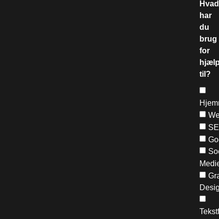
Hvad
har
du
brug
for
hjæl
til?
Hjem
We
S
Go
So
Medi
Gra
Desi
Tekst