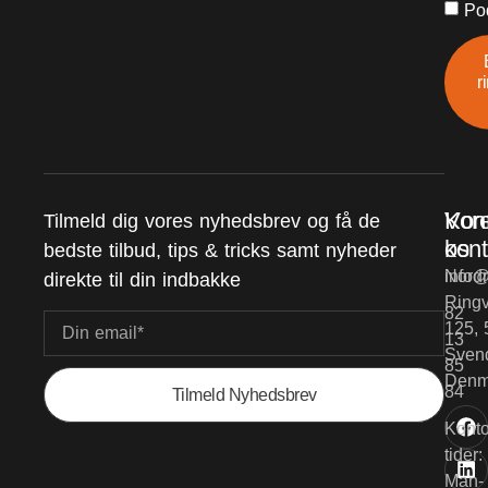
Po
r
Vor
Kon
Tilmeld dig vores nyhedsbrev og få de
kont
os
bedste tilbud, tips & tricks samt nyheder
Nord
info@
direkte til din indbakke
Ringv
82
125, 
13
Sven
85
Denm
84
Tilmeld Nyhedsbrev
Konto
tider:
Man-