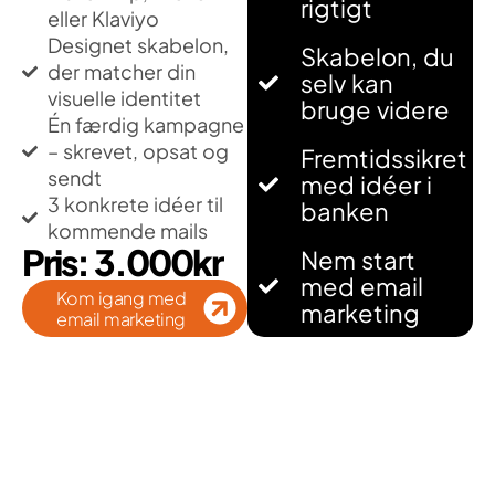
rigtigt
eller Klaviyo
Designet skabelon,
Skabelon, du
der matcher din
selv kan
visuelle identitet
bruge videre
Én færdig kampagne
– skrevet, opsat og
Fremtidssikret
sendt
med idéer i
3 konkrete idéer til
banken
kommende mails
Pris: 3.000kr
Nem start
med email
Kom igang med
marketing
email marketing