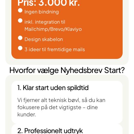
Pris: 3.000 kr.
Ingen bindning
inkl. integration til
Mailchimp/Brevo/Klaviyo
Design skabelon
3 ideer til fremtidige mails
Hvorfor vælge Nyhedsbrev Start?
1. Klar start uden spildtid
Vi fjerner alt teknisk bøvl, så du kan
fokusere på det vigtigste – dine
kunder.
2. Professionelt udtryk