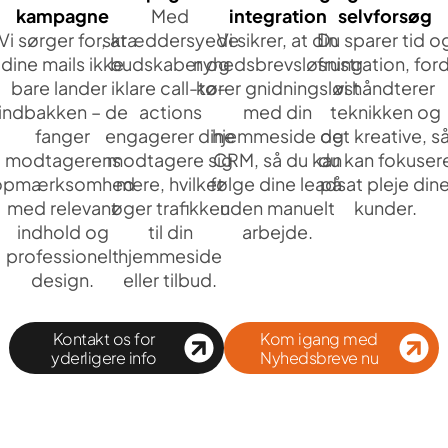
kampagne
Med
integration
selvforsøg
Vi sørger for, at
skræddersyede
Vi sikrer, at din
Du sparer tid o
dine mails ikke
budskaber og
nyhedsbrevsløsning
frustration, ford
bare lander i
klare call-to-
kører gnidningsløst
vi håndterer
indbakken – de
actions
med din
teknikken og
fanger
engagerer dine
hjemmeside og
det kreative, s
modtagerens
modtagere sig
CRM, så du kan
du kan fokuser
opmærksomhed
mere, hvilket
følge dine leads
på at pleje din
med relevant
øger trafikken
uden manuelt
kunder.
indhold og
til din
arbejde.
professionelt
hjemmeside
design.
eller tilbud.
Kontakt os for
Kom igang med
yderligere info
Nyhedsbreve nu