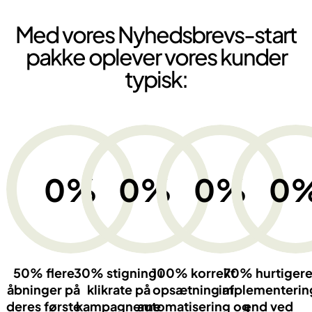
Med vores Nyhedsbrevs-start
pakke oplever vores kunder
typisk:
0
%
0
%
0
%
0
50% flere
30% stigning i
100% korrekt
70% hurtiger
åbninger på
klikrate på
opsætning af
implementerin
deres første
kampagnerne
automatisering og
end ved