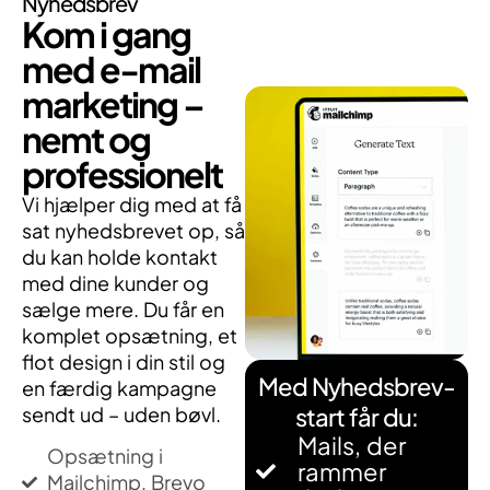
Nyhedsbrev
Kom i gang
med e-mail
marketing –
nemt og
professionelt
Vi hjælper dig med at få
sat nyhedsbrevet op, så
du kan holde kontakt
med dine kunder og
sælge mere. Du får en
komplet opsætning, et
flot design i din stil og
Med Nyhedsbrev-
en færdig kampagne
sendt ud – uden bøvl.
start får du:
Mails, der
Opsætning i
rammer
Mailchimp, Brevo