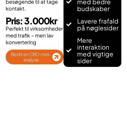
med bedre
besøgende til at tage
budskaber
kontakt.
Pris: 3.000kr
Lavere frafald
på nøglesider
Perfekt til virksomheder
med trafik – men lav
Mere
konvertering
interaktion
med vigtige
Bestil en CRO mini-
analyse
sider