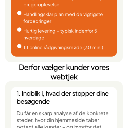
brugeroplevelse
Handlingsklar plan med de vigtigste
forbedringer
Hurtig levering – typisk indenfor 5
hverdage
1:1 online rådgivningsmøde (30 min.)
Derfor vælger kunder vores
webtjek
1. Indblik i, hvad der stopper dine
besøgende
Du får en skarp analyse af de konkrete
steder, hvor din hjemmeside taber
potentielle kunder – og hvorfor det