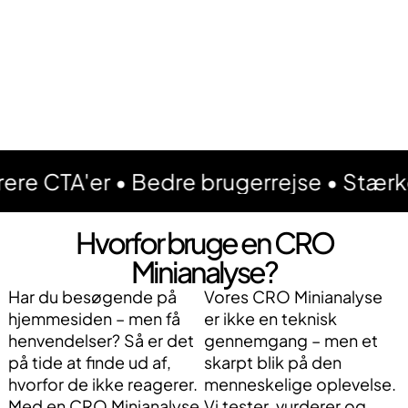
er • Bedre brugerrejse • Stærkere buds
Hvorfor bruge en CRO
Minianalyse?
Har du besøgende på
Vores CRO Minianalyse
hjemmesiden – men få
er ikke en teknisk
henvendelser? Så er det
gennemgang – men et
på tide at finde ud af,
skarpt blik på den
hvorfor de ikke reagerer.
menneskelige oplevelse.
Med en CRO Minianalyse
Vi tester, vurderer og