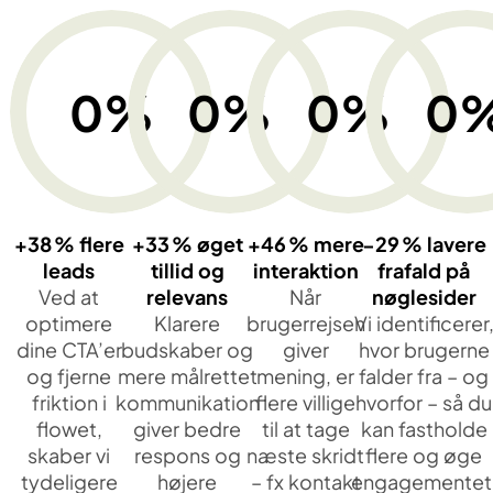
0
%
0
%
0
%
0
+38 % flere
+33 % øget
+46 % mere
−29 % lavere
leads
tillid og
interaktion
frafald på
Ved at
relevans
Når
nøglesider
optimere
Klarere
brugerrejsen
Vi identificerer
dine CTA’er
budskaber og
giver
hvor brugerne
og fjerne
mere målrettet
mening, er
falder fra – og
friktion i
kommunikation
flere villige
hvorfor – så du
flowet,
giver bedre
til at tage
kan fastholde
skaber vi
respons og
næste skridt
flere og øge
tydeligere
højere
– fx kontakt
engagementet