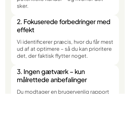
sker.
2. Fokuserede forbedringer med
effekt
Vi identificerer præcis, hvor du får mest
ud af at optimere – så du kan prioritere
det, der faktisk flytter noget.
3. Ingen gætværk – kun
målrettede anbefalinger
Du modtager en brugervenlig rapport
med indsigt og forslag, der er til at
handle på – uden fluff og teori.
4. Resultater du kan mærke