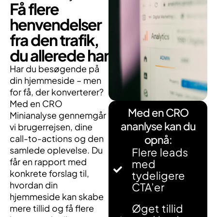
Få flere
henvendelser
fra den trafik,
du allerede har
Har du besøgende på
din hjemmeside – men
for få, der konverterer?
Med en CRO
Med en CRO
Minianalyse gennemgår
ananlyse kan du
vi brugerrejsen, dine
call-to-actions og den
opnå:
samlede oplevelse. Du
Flere leads
får en rapport med
med
konkrete forslag til,
tydeligere
hvordan din
CTA’er
hjemmeside kan skabe
Øget tillid
mere tillid og få flere