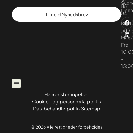
Sven
85
Denm
84
Tilmeld Nyhedsbrev
Kont
tider
Man-
Fre
10:0
-
15:0
Handelsbetingelser
Cookie- og persondata politik
Databehandlerpolitik
Sitemap
© 2026 Alle rettigheder forbeholdes