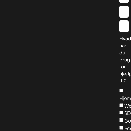
Hva
har
du
brug
for
hjæl
til?
Hjem
We
SE
Go
So