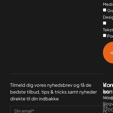
Medi
Gra
Desi
Tekst
Po
r
Vor
Kon
Tilmeld dig vores nyhedsbrev og få de
kon
os
bedste tilbud, tips & tricks samt nyheder
Nord
info
direkte til din indbakke
Ringv
82
570
13