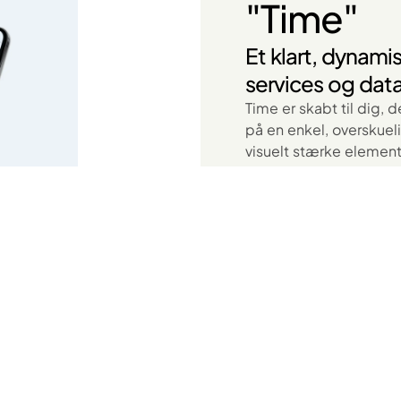
"Time"
Et klart, dynamis
services og dat
Time er skabt til dig,
på en enkel, overskue
visuelt stærke elemente
dine brugere at navige
apps, rådgivning, viden
Med farvekodede grafer
guider Time dine besø
hurtigt får overblik –
gennemsigtighed og tro
virksomheder, der vil 
engagement uden at 
Se flere designs her