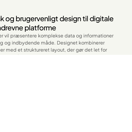
k og brugervenligt design til digitale
adrevne platforme
 der vil præsentere komplekse data og informationer
lig og indbydende måde. Designet kombinerer
r med et struktureret layout, der gør det let for
re, forstå og handle – hvad enten du arbejder med
sdeling eller digitale løsninger.
, tydelige typografier og intuitive call-to-actions
gende trygt gennem indholdet og sikrer, at de
 både på mobil og desktop. Fokus på
værdighed gør det til et stærkt valg for
styrke kommunikationen og skabe større
gå på kompromis med æstetikken.