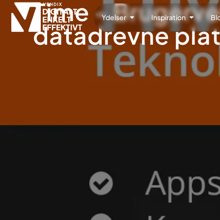
Time - Brugerven
Ydelser
Inspiration
Bl
datadrevne pla