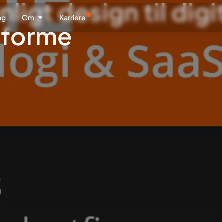
ligt design til digi
og
Om
Karriere
tforme