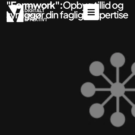
"Formwork":
Opbyg tillid og
synliggør din faglig ekspertise