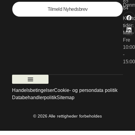
85
Denm
84
Tilmeld Nyhedsbrev
Konto
tider:
Man-
Fre
10:00
-
15:00
Handelsbetingelser
Cookie- og persondata politik
Databehandlerpolitik
Sitemap
© 2026 Alle rettigheder forbeholdes