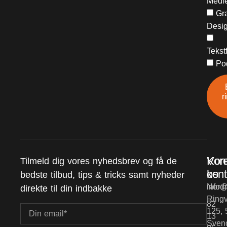
Medi
Gra
Desi
Tekst
Po
r
Vor
Kon
Tilmeld dig vores nyhedsbrev og få de
kont
os
bedste tilbud, tips & tricks samt nyheder
Nord
info@
direkte til din indbakke
Ringv
82
125, 
13
Sven