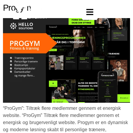
Progym
“ProGym”: Tiltræk flere medlemmer gennem et energisk
website. “ProGym” Tiltræk flere medlemmer gennem et
energisk og brugervenligt website. Progym er en dynamisk
og moderne løsning skabt til personlige trænere,