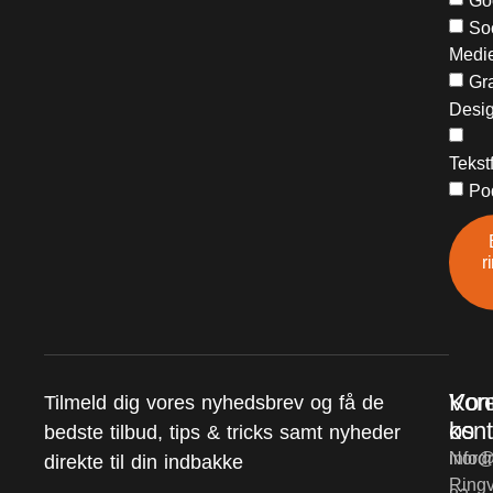
Go
So
Medi
Gra
Desi
Tekst
Po
r
Vor
Kon
Tilmeld dig vores nyhedsbrev og få de
kont
os
bedste tilbud, tips & tricks samt nyheder
Nord
info@
direkte til din indbakke
Ringv