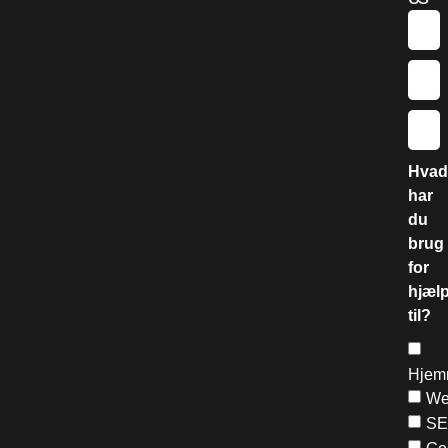
Hvad
har
du
brug
for
hjæl
til?
Hjem
We
S