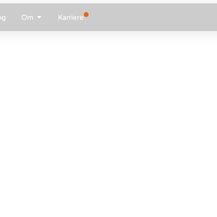
og
Om
Karriere