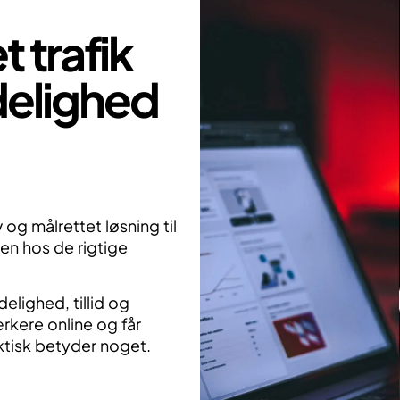
 trafik
elighed
og målrettet løsning til
en hos de rigtige
elighed, tillid og
ærkere online og får
aktisk betyder noget.