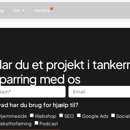
og
Om
Karriere
ar du et projekt i tanker
parring med os
ad har du brug for hjælp til?
Hjemmeside
Webshop
SEO
Google Ads
Socia
Tekstforfatning
Podcast