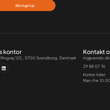
Bliv ringet op
s kontor
Kontakt o
 Ringvej 125., 5700 Svendborg. Denmark
mj@vendix.dk
29 88 07 76
Kontor tider:
Man-Fre 10:00