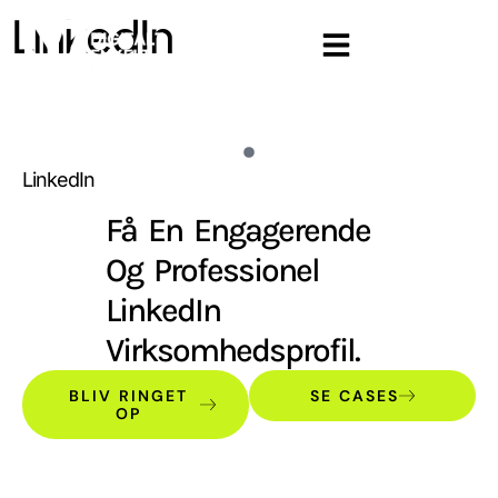
LinkedIn
LinkedIn
Få En Engagerende
Og Professionel
LinkedIn
Virksomhedsprofil.
BLIV RINGET
SE CASES
OP