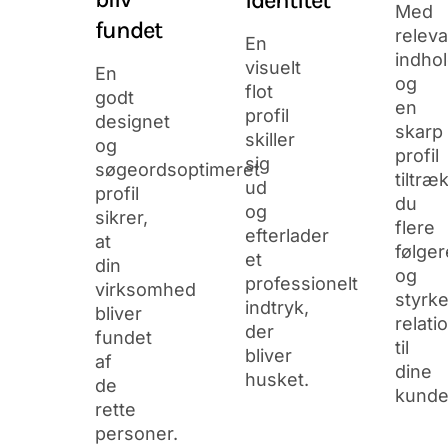
Med
fundet
releva
En
indho
visuelt
En
og
flot
godt
en
profil
designet
skarp
skiller
og
profil
sig
søgeordsoptimeret
tiltræ
ud
profil
du
og
sikrer,
flere
efterlader
at
følger
et
din
og
professionelt
virksomhed
styrke
indtryk,
bliver
relati
der
fundet
til
bliver
af
dine
husket.
de
kunde
rette
personer.