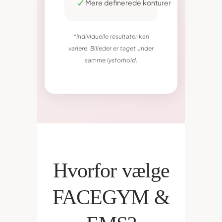
✓
Mere definerede konturer
*Individuelle resultater kan
variere. Billeder er taget under
samme lysforhold.
Hvorfor vælge
FACEGYM &