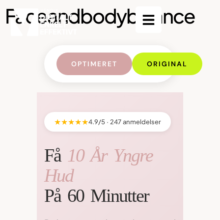
Faceandbodybalance
OPTIMERET
ORIGINAL
★★★★★
4.9/5 · 247 anmeldelser
Få
10 År Yngre
Hud
På 60 Minutter