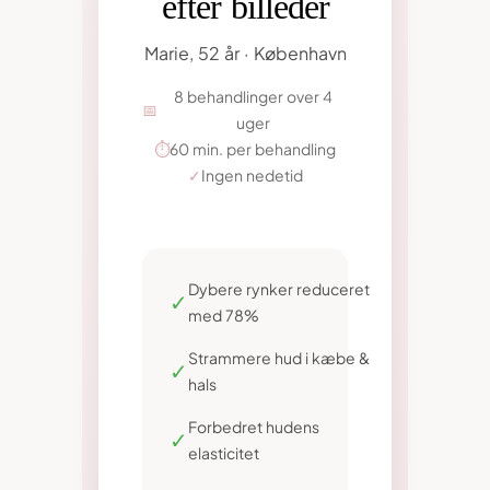
efter billeder
Marie, 52 år · København
8 behandlinger over 4
📅
uger
⏱️
60 min. per behandling
✓
Ingen nedetid
FØR
EFTER
Dybere rynker reduceret
✓
med 78%
Strammere hud i kæbe &
✓
hals
Forbedret hudens
✓
elasticitet