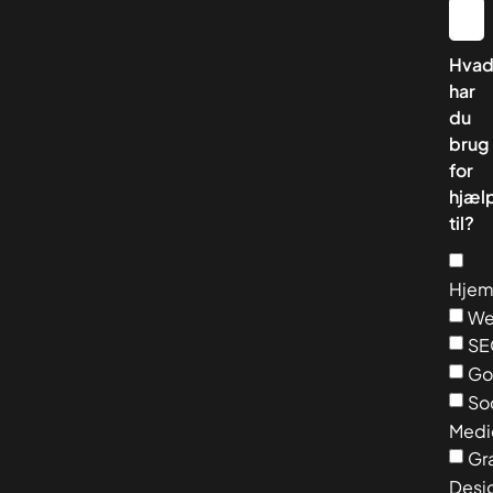
Hva
har
du
brug
for
hjæl
til?
Hjem
We
SE
Go
So
Medi
Gra
Desi