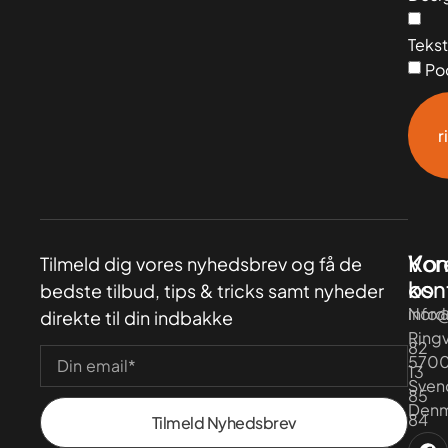
Tekst
Po
r
Vor
Kon
Tilmeld dig vores nyhedsbrev og få de
kon
os
bedste tilbud, tips & tricks samt nyheder
Nord
info
direkte til din indbakke
Ringv
82
570
13
Sven
85
Denm
84
Tilmeld Nyhedsbrev