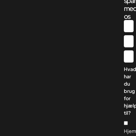
spar
me
os
Hva
har
du
brug
for
hjæl
til?
Hjem