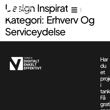
Design Inspiration
Kategori:
Erhverv Og
Serviceydelse
Har
du
et
proj
i
tank
Få
grat