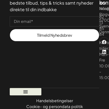
kon
os
bedste tilbud, tips & tricks samt nyheder
Nord
info
direkte til din indbakke
Ringv
82
570
13
Sven
85
Denm
84
Tilmeld Nyhedsbrev
Kont
tider
Man-
Fre
10:0
-
15:0
Handelsbetingelser
Cookie- og persondata politik