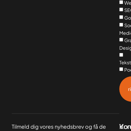
We
SE
Go
So
Medi
Gra
Desi
Tekst
Po
r
Vor
Kon
Tilmeld dig vores nyhedsbrev og få de