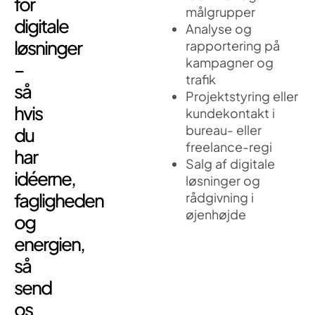
for
målgrupper
digitale
Analyse og
løsninger
rapportering på
kampagner og
–
trafik
så
Projektstyring eller
hvis
kundekontakt i
bureau- eller
du
freelance-regi
har
Salg af digitale
idéerne,
løsninger og
fagligheden
rådgivning i
øjenhøjde
og
energien,
så
send
os