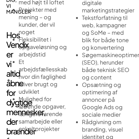
med højt til loftet
digitale
VI
Projekter med
marketingstrategier
MANGLER
mening – og
Tekstforfatning til
kunder, der vil
web, kampagner
noget
og SoMe – med
Hos
Fleksibilitet i
blik for både tone
Vendix
opgaveløsning og
og konvertering
er
arbejdstid
Søgemaskineoptimer
Et
vi
(SEO), herunder
arbejdsfællesskab
både teknisk SEO
altid
hvor din faglighed
og content
åbne
bliver brugt og
Opsætning og
for
udviklet
optimering af
Mulighed for
annoncer på
dygtige
løbende opgaver,
Google Ads og
mennesker,
længerevarende
sociale medier
der
samarbejde eller
Rådgivning om
enkeltprojekter
branding, visuel
brænder
identitet og