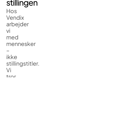
stillingen
Hos
Vendix
arbejder
vi
med
mennesker
–
ikke
stillingstitler.
Vi
tror
på,
at
det
bedste
samarbejde
opstår,
når
kompetencer
og