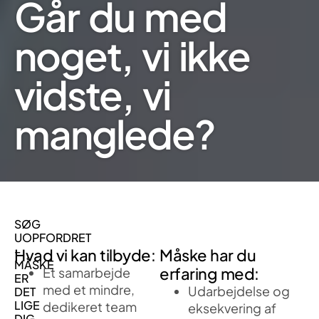
Går du med
noget, vi ikke
vidste, vi
manglede?
SØG
UOPFORDRET
–
Hvad vi kan tilbyde:
Måske har du
MÅSKE
erfaring med:
Et samarbejde
ER
med et mindre,
Udarbejdelse og
DET
LIGE
dedikeret team
eksekvering af
DIG,