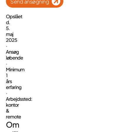
Send ansøgning
Opslået
d.
5.
maj
2025
·
Ansøg
løbende
·
Minimum
1
års
erfaring
·
Arbejdssted:
kontor
&
remote
Om